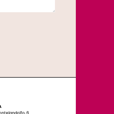
A
ontelandolfo, 6