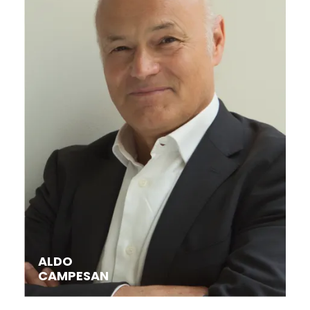
ALDO
CAMPESAN
campesan@studiolegalevis.it