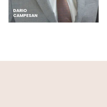
DARIO
CAMPESAN
dario.campesan@studiolegalevis.it
0444525115