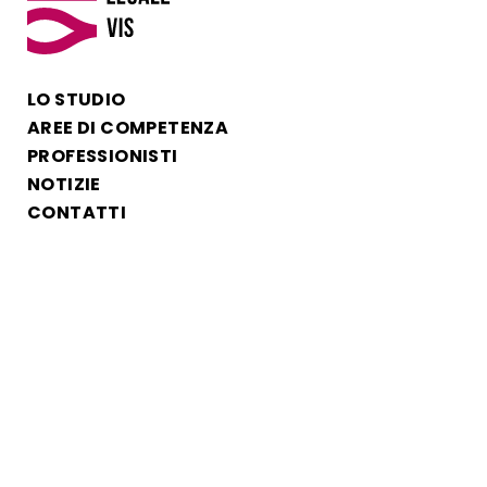
LO STUDIO
AREE DI COMPETENZA
PROFESSIONISTI
NOTIZIE
CONTATTI
VICENZA
Piazza Pontelandolfo, 6
044 452 51 15
vicenza@studiolegalevis.it
LUN-VEN 08:30-19:00
© 2024 Studio Legale Vis Piazza Pontelandolfo, 6 Vicenza PI: