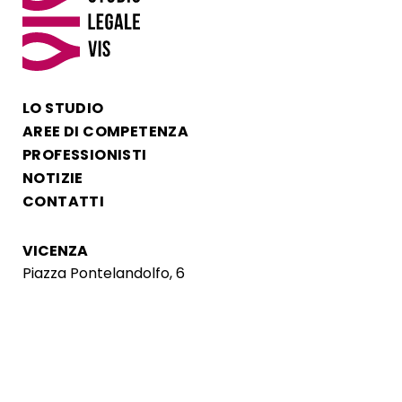
LO STUDIO
AREE DI COMPETENZA
PROFESSIONISTI
NOTIZIE
CONTATTI
VICENZA
Piazza Pontelandolfo, 6
044 452 51 15
vicenza@studiolegalevis.it
LUN-VEN 08:30-19:00